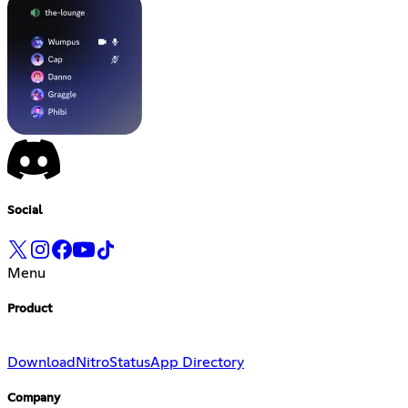
Social
Menu
Product
Download
Nitro
Status
App Directory
Company