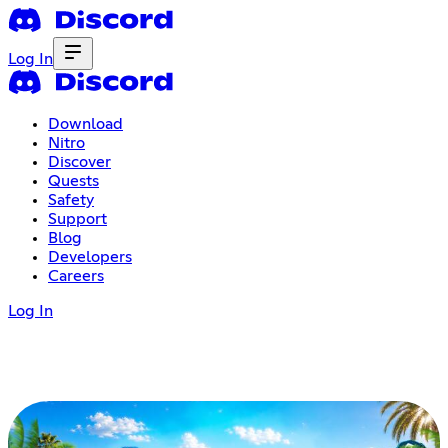
Log In
Download
Nitro
Discover
Quests
Safety
Support
Blog
Developers
Careers
Log In