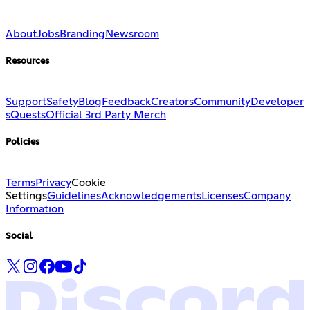
About
Jobs
Branding
Newsroom
Resources
Support
Safety
Blog
Feedback
Creators
Community
Developer
s
Quests
Official 3rd Party Merch
Policies
Terms
Privacy
Cookie
Settings
Guidelines
Acknowledgements
Licenses
Company
Information
Social