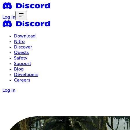
Log In
Download
Nitro
Discover
Quests
Safety
Support
Blog
Developers
Careers
Log In