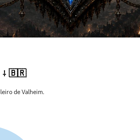
N ⸸ 🇧🇷
leiro de Valheim.