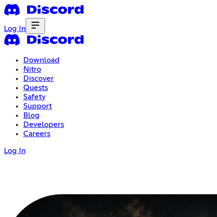
Log In
Download
Nitro
Discover
Quests
Safety
Support
Blog
Developers
Careers
Log In