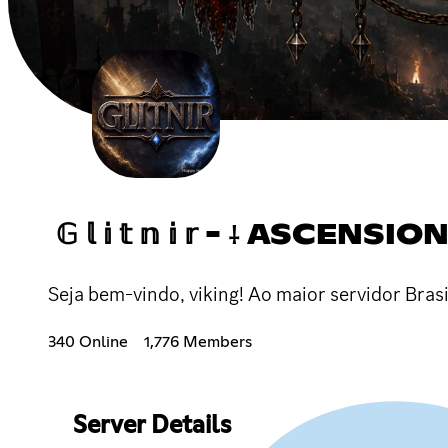
𝔾 𝕝 𝕚 𝕥 𝕟 𝕚 𝕣 - ⸸ ASCENSIO
Seja bem-vindo, viking! Ao maior servidor Brasi
340 Online
1,776 Members
Server Details