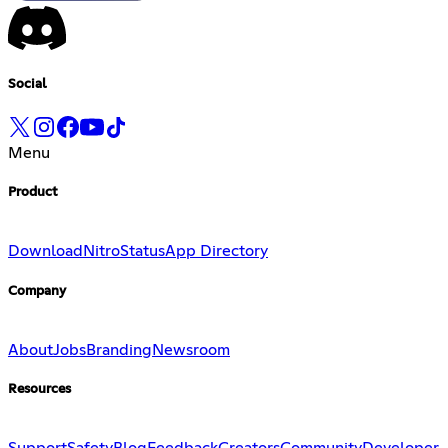
Social
Menu
Product
Download
Nitro
Status
App Directory
Company
About
Jobs
Branding
Newsroom
Resources