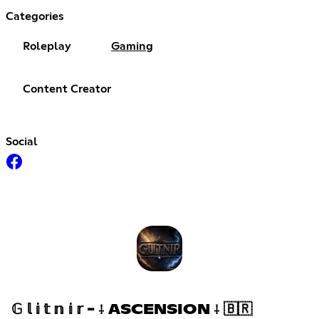
Categories
Roleplay
Gaming
Content Creator
Social
𝔾 𝕝 𝕚 𝕥 𝕟 𝕚 𝕣 - ⸸ ASCENSION ⸸ 🇧🇷