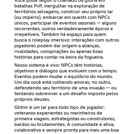
Você pode seguir o chamado da glória em
batalhas PvP, mergulhar na exploração de
territórios selvagens, construir seu próprio lar
(ou império), embarcar em quests com NPCs
únicos, participar de eventos sazonais — alguns
recorrentes, outros verdadeiramente épicos e
irrepetíveis. Também há espaço para quem
busca o roleplay imersivo: interações com outros
jogadores podem dar origem a alianças,
rivalidades, conspirações ou apenas boas
histórias para contar na beira da fogueira.
Nosso sistema é vivo: NPCs têm histórias,
objetivos e diálogos que evoluem com o tempo.
Eventos podem mudar o equilíbrio do mundo.
Um dia você está colhendo amoras; no outro,
defendendo seu território de uma invasão — ou
tentando sobreviver a um desafio imposto pelos
próprios deuses.
Glitnir é um lar para todo tipo de jogador:
veteranos experientes ou marinheiros de
primeira viagem, estrategistas ou construtores,
bardos ou brutamontes. A comunidade é ativa,
colaborativa e sempre pronta para mais uma boa