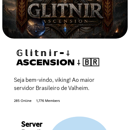
𝔾 𝕝 𝕚 𝕥 𝕟 𝕚 𝕣 - ⸸
ASCENSION ⸸ 🇧🇷
Seja bem-vindo, viking! Ao maior
servidor Brasileiro de Valheim.
285 Online
1,776 Members
Server