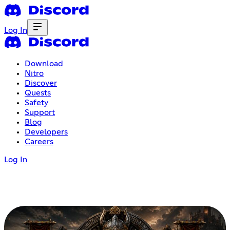
Log In
Download
Nitro
Discover
Quests
Safety
Support
Blog
Developers
Careers
Log In