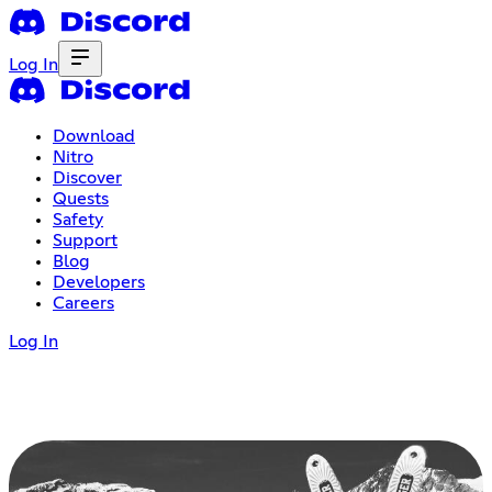
Log In
Download
Nitro
Discover
Quests
Safety
Support
Blog
Developers
Careers
Log In