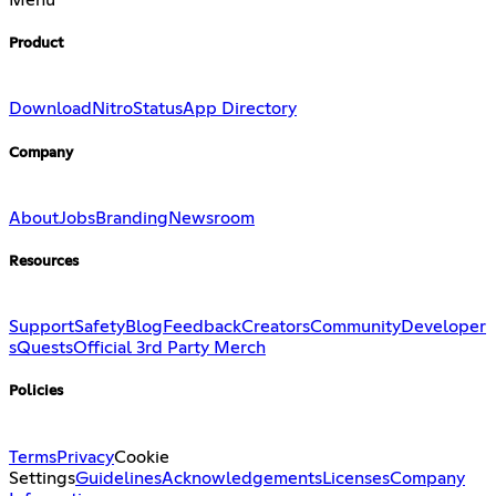
Menu
Product
Download
Nitro
Status
App Directory
Company
About
Jobs
Branding
Newsroom
Resources
Support
Safety
Blog
Feedback
Creators
Community
Developer
s
Quests
Official 3rd Party Merch
Policies
Terms
Privacy
Cookie
Settings
Guidelines
Acknowledgements
Licenses
Company