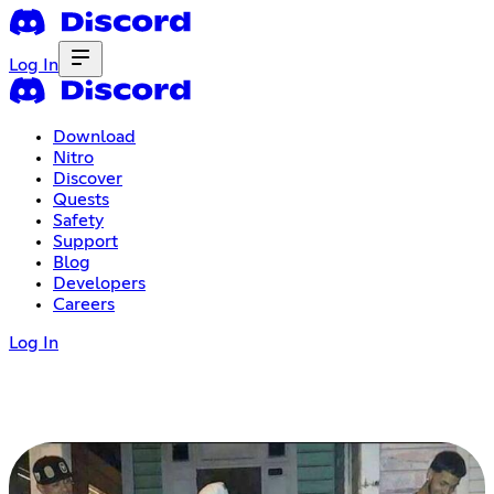
Log In
Download
Nitro
Discover
Quests
Safety
Support
Blog
Developers
Careers
Log In