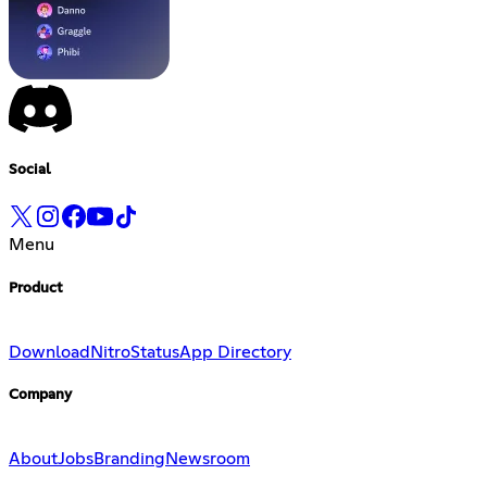
Social
Menu
Product
Download
Nitro
Status
App Directory
Company
About
Jobs
Branding
Newsroom