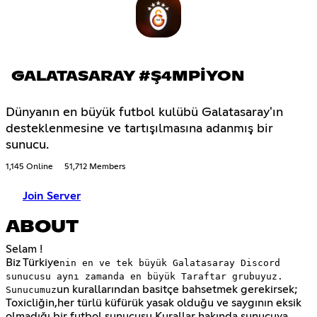
GALATASARAY #Ş4MPİYON
Dünyanın en büyük futbol kulübü Galatasaray'ın
desteklenmesine ve tartışılmasına adanmış bir
sunucu.
1,145 Online
51,712 Members
Join Server
ABOUT
Selam !
Biz Türkiye
nin en ve tek büyük Galatasaray Discord
sunucusu aynı zamanda en büyük Taraftar grubuyuz.
un kurallarından basitçe bahsetmek gerekirsek;
Sunucumuz
Toxicliğin,her türlü küfürük yasak olduğu ve saygının eksik
olmadığı bir futbol sunucusu.Kurallar hakında sunucuya