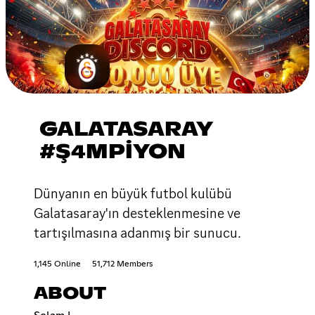
GALATASARAY
#Ş4MPİYON
Dünyanın en büyük futbol kulübü
Galatasaray'ın desteklenmesine ve
tartışılmasına adanmış bir sunucu.
1,145 Online
51,712 Members
ABOUT