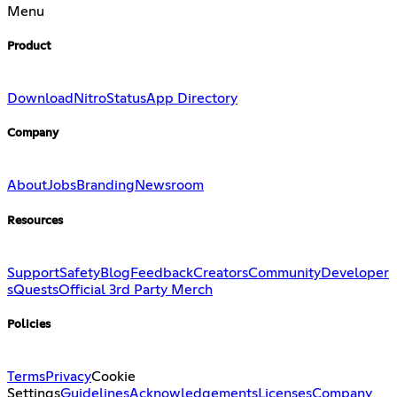
Menu
Product
Download
Nitro
Status
App Directory
Company
About
Jobs
Branding
Newsroom
Resources
Support
Safety
Blog
Feedback
Creators
Community
Developer
s
Quests
Official 3rd Party Merch
Policies
Terms
Privacy
Cookie
Settings
Guidelines
Acknowledgements
Licenses
Company