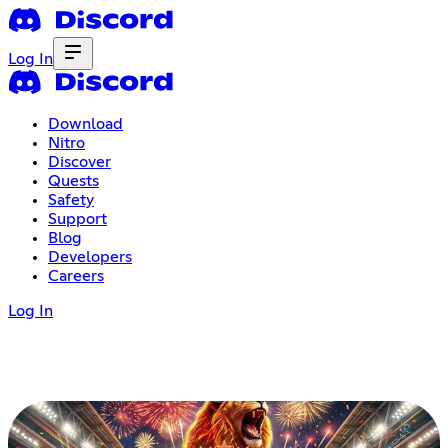
Log In
Download
Nitro
Discover
Quests
Safety
Support
Blog
Developers
Careers
Log In