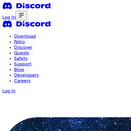
Log In
Download
Nitro
Discover
Quests
Safety
Support
Blog
Developers
Careers
Log In