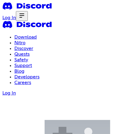
Log In
Download
Nitro
Discover
Quests
Safety
Support
Blog
Developers
Careers
Log In