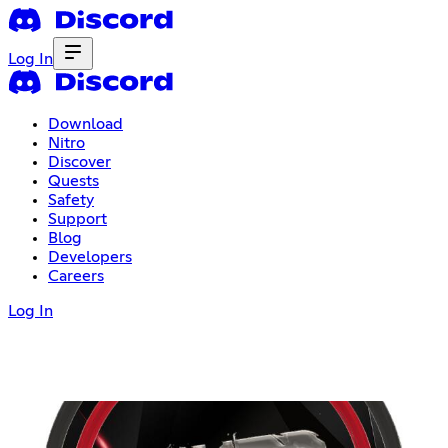
Log In
Download
Nitro
Discover
Quests
Safety
Support
Blog
Developers
Careers
Log In