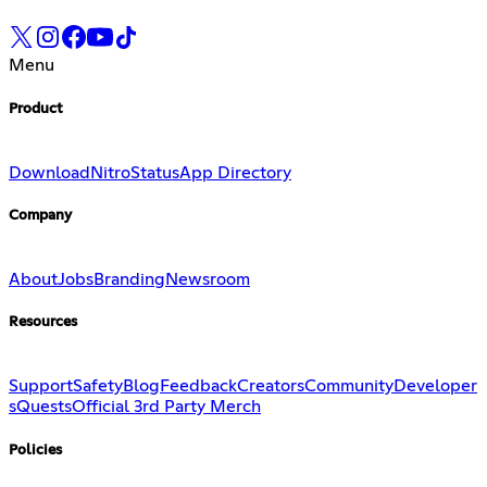
Menu
Product
Download
Nitro
Status
App Directory
Company
About
Jobs
Branding
Newsroom
Resources
Support
Safety
Blog
Feedback
Creators
Community
Developer
s
Quests
Official 3rd Party Merch
Policies