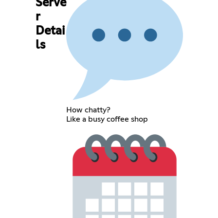
Serve
r
Detai
ls
How chatty?
Like a busy coffee shop