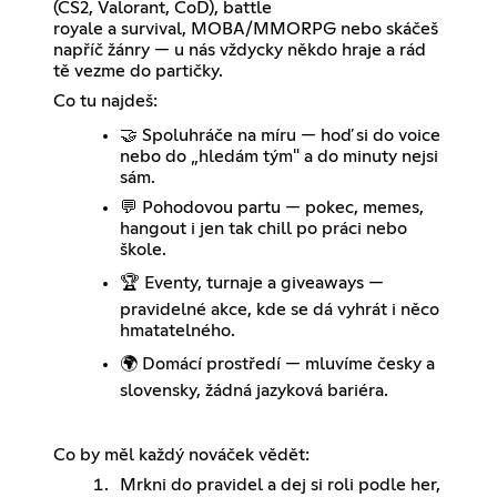
(CS2, Valorant, CoD), battle
royale a survival, MOBA/MMORPG nebo skáčeš
napříč žánry — u nás vždycky někdo hraje a rád
tě vezme do partičky.
Co tu najdeš:
🤝 Spoluhráče na míru — hoď si do voice
nebo do „hledám tým" a do minuty nejsi
sám.
💬 Pohodovou partu — pokec, memes,
hangout i jen tak chill po práci nebo
škole.
🏆 Eventy, turnaje a giveaways —
pravidelné akce, kde se dá vyhrát i něco
hmatatelného.
🌍 Domácí prostředí — mluvíme česky a
slovensky, žádná jazyková bariéra.
Co by měl každý nováček vědět:
Mrkni do pravidel a dej si roli podle her,