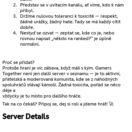
Představ se v uvítacím kanálu, ať víme, kdo k nám
přibyl.
Držíme nulovou toleranci k toxicitě — respekt,
žádné urážky, žádný hate. Tady se má každý cítit
dobře.
Nestyď se ozvat — zeptat se, kde co je, nebo
rovnou napsat „někdo na ranked?" je úplně
normální.
Proč se přidat?
Protože hraní je víc zábava, když máš s kým. Gamers
Together není jen další server v seznamu — je to aktivní,
přátelská a moderovaná komunita, kde se z náhodných
spoluhráčů stávají kámoši. Žádná toxicita, pořád se něco
děje a
vždycky je tu místo pro dalšího hráče.
Tak na co čekáš? Připoj se, dej si roli a jdeme hrát! 🚀
Server Details