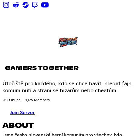
GAMERS TOGETHER
Útočiště pro každého, kdo se chce bavit, hledat fajn
komuminuti a straní se bizárům nebo cheatům.
262 Online
1,125 Members
Join Server
ABOUT
Jsme česko-slovenská herní komunita pro všechny, kdo