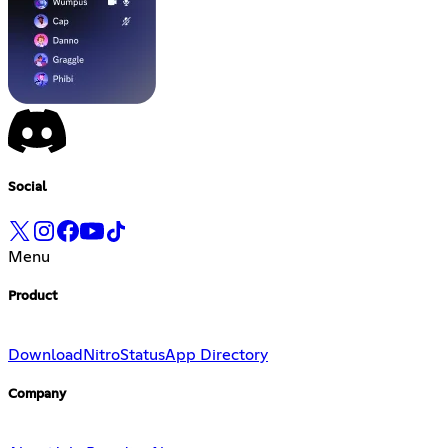
Social
Menu
Product
Download
Nitro
Status
App Directory
Company