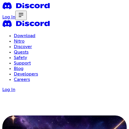
Log In
Download
Nitro
Discover
Quests
Safety
Support
Blog
Developers
Careers
Log In