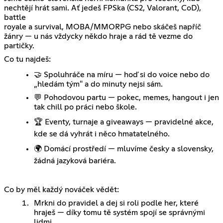
nechtějí hrát sami. Ať jedeš FPSka (CS2, Valorant, CoD),
battle
royale a survival, MOBA/MMORPG nebo skáčeš napříč
žánry — u nás vždycky někdo hraje a rád tě vezme do
partičky.
Co tu najdeš:
🤝 Spoluhráče na míru — hoď si do voice nebo do
„hledám tým" a do minuty nejsi sám.
💬 Pohodovou partu — pokec, memes, hangout i jen
tak chill po práci nebo škole.
🏆 Eventy, turnaje a giveaways — pravidelné akce,
kde se dá vyhrát i něco hmatatelného.
🌍 Domácí prostředí — mluvíme česky a slovensky,
žádná jazyková bariéra.
Co by měl každý nováček vědět:
Mrkni do pravidel a dej si roli podle her, které
hraješ — díky tomu tě systém spojí se správnými
lidmi.