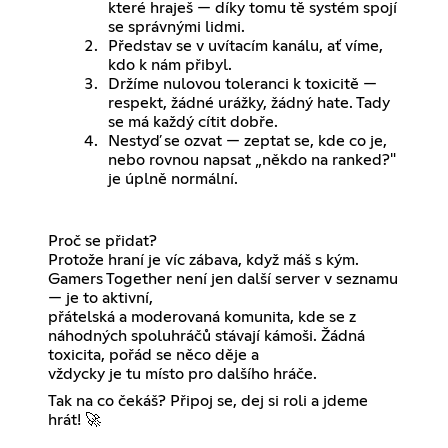
které hraješ — díky tomu tě systém spojí
se správnými lidmi.
Představ se v uvítacím kanálu, ať víme,
kdo k nám přibyl.
Držíme nulovou toleranci k toxicitě —
respekt, žádné urážky, žádný hate. Tady
se má každý cítit dobře.
Nestyď se ozvat — zeptat se, kde co je,
nebo rovnou napsat „někdo na ranked?"
je úplně normální.
Proč se přidat?
Protože hraní je víc zábava, když máš s kým.
Gamers Together není jen další server v seznamu
— je to aktivní,
přátelská a moderovaná komunita, kde se z
náhodných spoluhráčů stávají kámoši. Žádná
toxicita, pořád se něco děje a
vždycky je tu místo pro dalšího hráče.
Tak na co čekáš? Připoj se, dej si roli a jdeme
hrát! 🚀