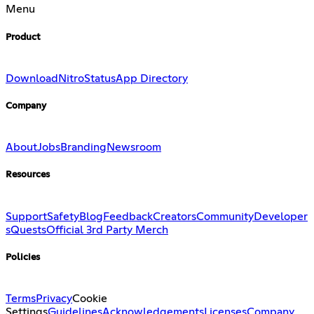
Menu
Product
Download
Nitro
Status
App Directory
Company
About
Jobs
Branding
Newsroom
Resources
Support
Safety
Blog
Feedback
Creators
Community
Developer
s
Quests
Official 3rd Party Merch
Policies
Terms
Privacy
Cookie
Settings
Guidelines
Acknowledgements
Licenses
Company