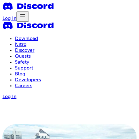
Log In
Download
Nitro
Discover
Quests
Safety
Support
Blog
Developers
Careers
Log In