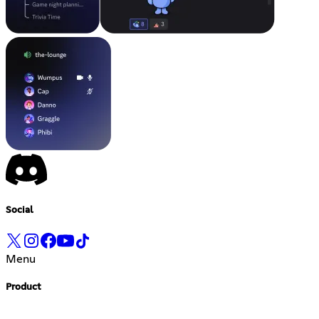
Social
Menu
Product