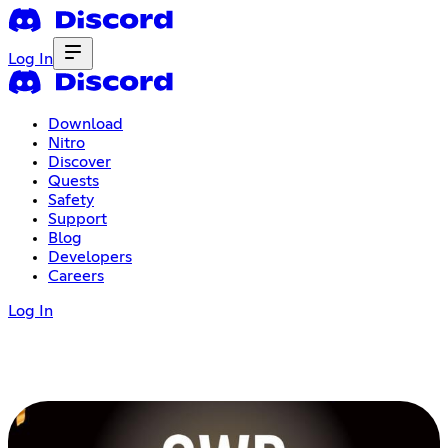
Log In
Download
Nitro
Discover
Quests
Safety
Support
Blog
Developers
Careers
Log In