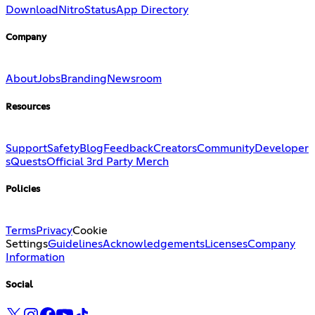
Download
Nitro
Status
App Directory
Company
About
Jobs
Branding
Newsroom
Resources
Support
Safety
Blog
Feedback
Creators
Community
Developer
s
Quests
Official 3rd Party Merch
Policies
Terms
Privacy
Cookie
Settings
Guidelines
Acknowledgements
Licenses
Company
Information
Social