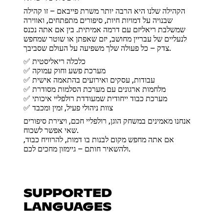
הקהילה שלנו היא הרבה יותר משרת פייבאם – זו קהילה
שבנויה על דמויות חיות, סיפורים מתפתחים, ואווירה
שמשלבת ריאליזם עם דרמה אמיתית. בין אם אתה נכנס
לנעליים של עבריין מחושב, יזם שאפתן או שוטר שמחפש
צדק – כל פעולה שלך משפיעה על העולם שסביבך.
✅ כלכלה ריאליסטית
✅ מערכת פשע וחוק עמוקה
✅ עבודות, עסקים ואירועים בהתאמה אישית
✅ מלחמות ארגונים עם מערכת הסלמות מסודרת
✅ מערכת כבוד ייחודית שמעודדת רולפליי איכותי
✅ צוות ניהולי פעיל, זמין ומכבד
אנחנו מאמינים במשחק הוגן, רולפליי חכם, ויצירת סיפורים
שאי אפשר לשכוח.
אם אתה מחפש מקום לבנות בו דמות, להרוויח כבוד,
ולהשאיר חותם – גיימזון מחכים לכם.
SUPPORTED
LANGUAGES