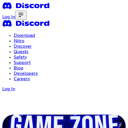
Log In
Download
Nitro
Discover
Quests
Safety
Support
Blog
Developers
Careers
Log In