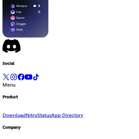
Social
Menu
Product
Download
Nitro
Status
App Directory
Company