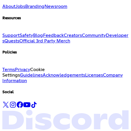
About
Jobs
Branding
Newsroom
Resources
Support
Safety
Blog
Feedback
Creators
Community
Developer
s
Quests
Official 3rd Party Merch
Policies
Terms
Privacy
Cookie
Settings
Guidelines
Acknowledgements
Licenses
Company
Information
Social