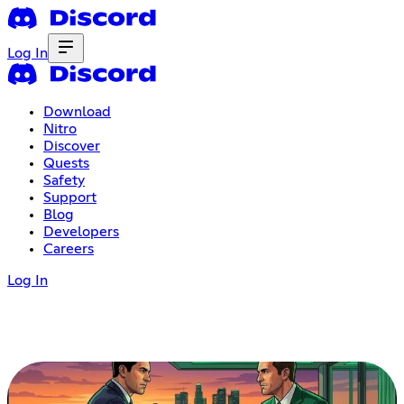
Log In
Download
Nitro
Discover
Quests
Safety
Support
Blog
Developers
Careers
Log In