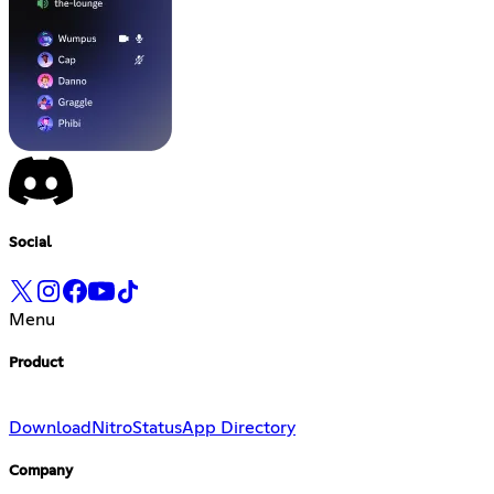
Social
Menu
Product
Download
Nitro
Status
App Directory
Company