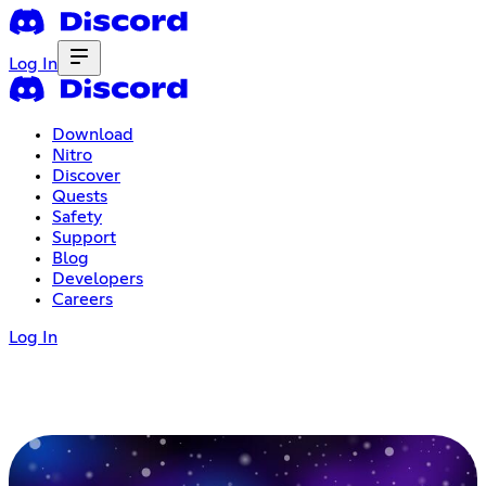
Log In
Download
Nitro
Discover
Quests
Safety
Support
Blog
Developers
Careers
Log In