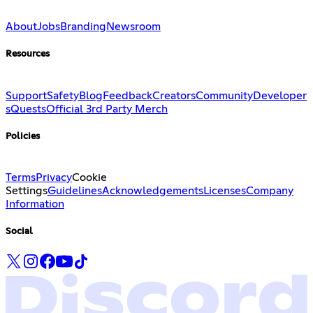
About
Jobs
Branding
Newsroom
Resources
Support
Safety
Blog
Feedback
Creators
Community
Developer
s
Quests
Official 3rd Party Merch
Policies
Terms
Privacy
Cookie
Settings
Guidelines
Acknowledgements
Licenses
Company
Information
Social