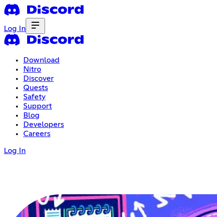
Log In
Download
Nitro
Discover
Quests
Safety
Support
Blog
Developers
Careers
Log In