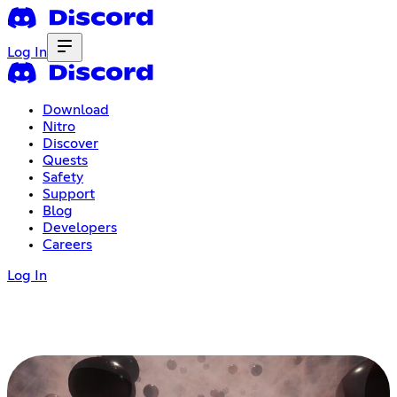
Log In
Download
Nitro
Discover
Quests
Safety
Support
Blog
Developers
Careers
Log In