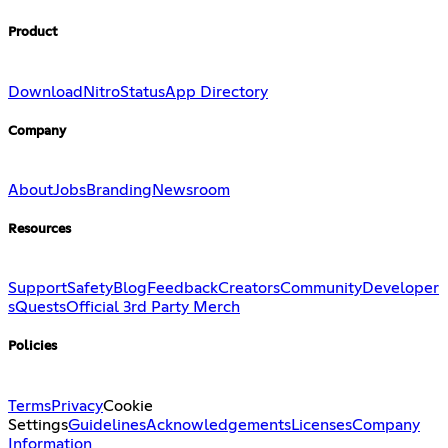
Product
Download
Nitro
Status
App Directory
Company
About
Jobs
Branding
Newsroom
Resources
Support
Safety
Blog
Feedback
Creators
Community
Developer
s
Quests
Official 3rd Party Merch
Policies
Terms
Privacy
Cookie
Settings
Guidelines
Acknowledgements
Licenses
Company
Information