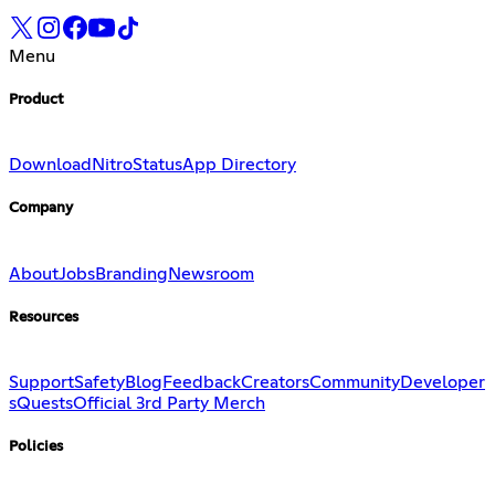
Menu
Product
Download
Nitro
Status
App Directory
Company
About
Jobs
Branding
Newsroom
Resources
Support
Safety
Blog
Feedback
Creators
Community
Developer
s
Quests
Official 3rd Party Merch
Policies