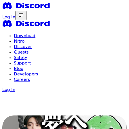
Log In
Download
Nitro
Discover
Quests
Safety
Support
Blog
Developers
Careers
Log In