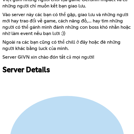
những người chỉ muồn kết bạn giao lưu.
Vào server này các bạn có thể gặp, giao lưu và những người
mới hay trao đổi về game, cách nâng đồ,... hay tìm những
người có thể gánh mình đánh những con boss khó nhằn hoặc
nhờ làm event nếu bạn lười :))
Ngoài ra các bạn cũng có thể chill ở đây hoặc đè những
người khác bằng luck của mình.
Server GIVN xin chào đón tất cả mọi người!
Server Details