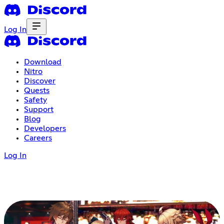
Log In
Download
Nitro
Discover
Quests
Safety
Support
Blog
Developers
Careers
Log In