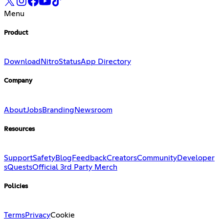
Menu
Product
Download
Nitro
Status
App Directory
Company
About
Jobs
Branding
Newsroom
Resources
Support
Safety
Blog
Feedback
Creators
Community
Developer
s
Quests
Official 3rd Party Merch
Policies
Terms
Privacy
Cookie