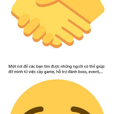
Một nơi để các bạn tìm được những người có thể giúp
đỡ mình từ việc cày game, hỗ trợ đánh boss, event,...