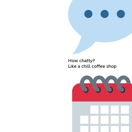
How chatty?
Like a chill coffee shop