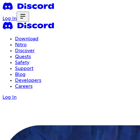
Log In
Download
Nitro
Discover
Quests
Safety
Support
Blog
Developers
Careers
Log In