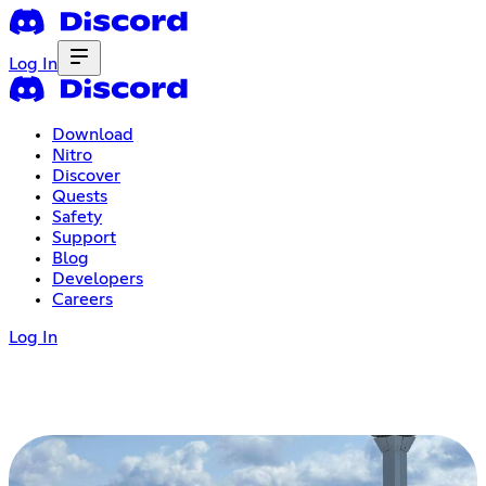
Log In
Download
Nitro
Discover
Quests
Safety
Support
Blog
Developers
Careers
Log In