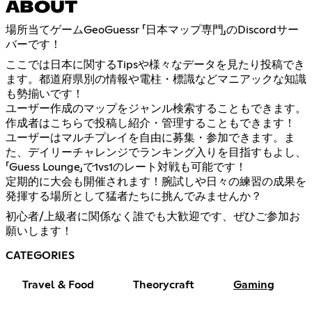
ABOUT
場所当てゲームGeoGuessr 「日本マップ専門」のDiscordサー
バーです！
ここでは日本に関するTipsや様々なデータを見たり投稿でき
ます。都道府県別の情報や電柱・標識などマニアックな知識
も勢揃いです！
ユーザー作成のマップをジャンル検索することもできます。
作成者はこちらで投稿し紹介・管理することもできます！
ユーザーはマルチプレイを自由に募集・参加できます。ま
た、デイリーチャレンジでランキング入りを目指すもよし、
「Guess Lounge」で1vs1のレート対戦も可能です！
定期的に大会も開催されます！腕試しや日々の練習の成果を
発揮する場所として猛者たちに挑んでみませんか？
初心者/上級者に関係なく誰でも大歓迎です、ぜひご参加お
願いします！
CATEGORIES
Travel & Food
Theorycraft
Gaming