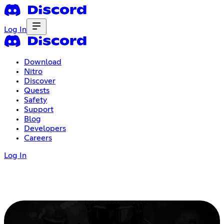
Log In
Download
Nitro
Discover
Quests
Safety
Support
Blog
Developers
Careers
Log In