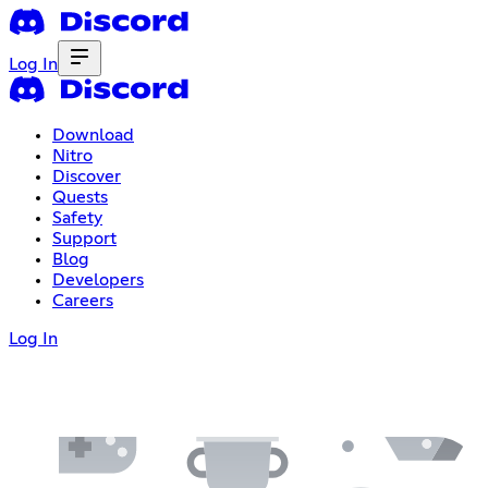
Log In
Download
Nitro
Discover
Quests
Safety
Support
Blog
Developers
Careers
Log In