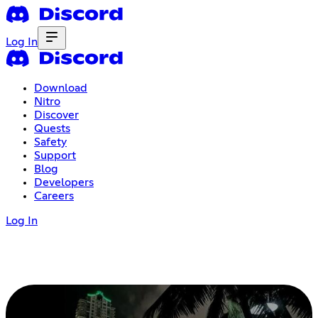
Log In
Download
Nitro
Discover
Quests
Safety
Support
Blog
Developers
Careers
Log In