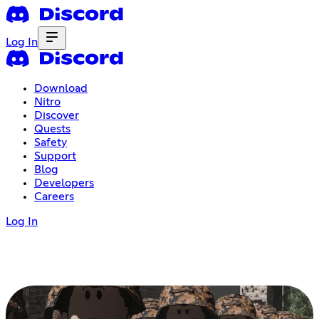
Log In
Download
Nitro
Discover
Quests
Safety
Support
Blog
Developers
Careers
Log In