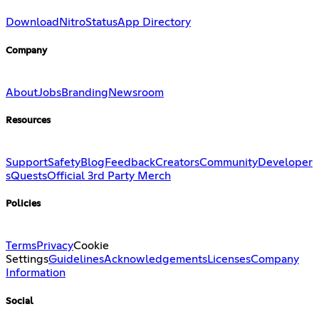
Download
Nitro
Status
App Directory
Company
About
Jobs
Branding
Newsroom
Resources
Support
Safety
Blog
Feedback
Creators
Community
Developer
s
Quests
Official 3rd Party Merch
Policies
Terms
Privacy
Cookie
Settings
Guidelines
Acknowledgements
Licenses
Company
Information
Social