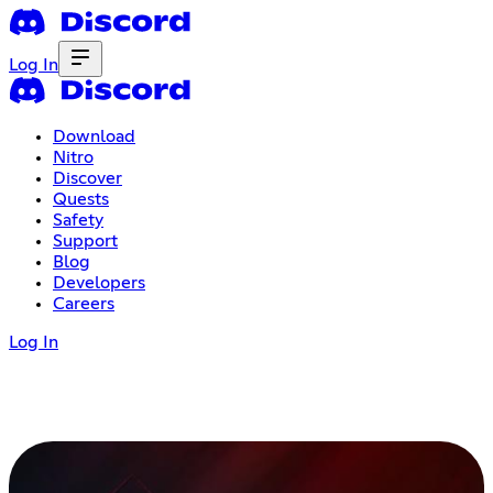
Log In
Download
Nitro
Discover
Quests
Safety
Support
Blog
Developers
Careers
Log In