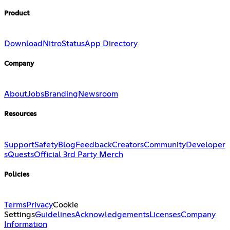
Product
Download
Nitro
Status
App Directory
Company
About
Jobs
Branding
Newsroom
Resources
Support
Safety
Blog
Feedback
Creators
Community
Developer
s
Quests
Official 3rd Party Merch
Policies
Terms
Privacy
Cookie
Settings
Guidelines
Acknowledgements
Licenses
Company
Information