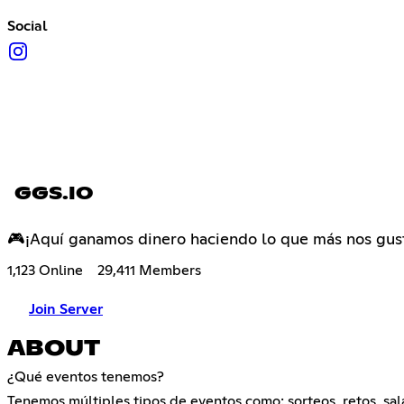
Social
GGS.IO
🎮¡Aquí ganamos dinero haciendo lo que más nos gust
1,123 Online
29,411 Members
Join Server
ABOUT
¿Qué eventos tenemos?
Tenemos múltiples tipos de eventos como: sorteos, retos, sa