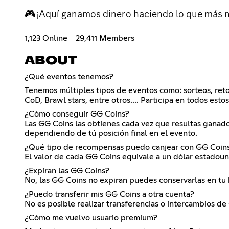
🎮¡Aquí ganamos dinero haciendo lo que más no
1,123 Online
29,411 Members
ABOUT
¿Qué eventos tenemos?
Tenemos múltiples tipos de eventos como: sorteos, reto
CoD, Brawl stars, entre otros.... Participa en todos est
¿Cómo conseguir GG Coins?
Las GG Coins las obtienes cada vez que resultas ganad
dependiendo de tú posición final en el evento.
¿Qué tipo de recompensas puedo canjear con GG Coin
El valor de cada GG Coins equivale a un dólar estadoun
¿Expiran las GG Coins?
No, las GG Coins no expiran puedes conservarlas en tu bi
¿Puedo transferir mis GG Coins a otra cuenta?
No es posible realizar transferencias o intercambios de
¿Cómo me vuelvo usuario premium?