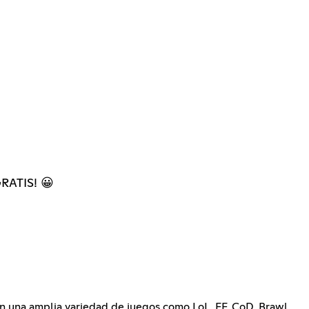
GRATIS! 😀
on una amplia variedad de juegos como LoL, FF, CoD, Brawl