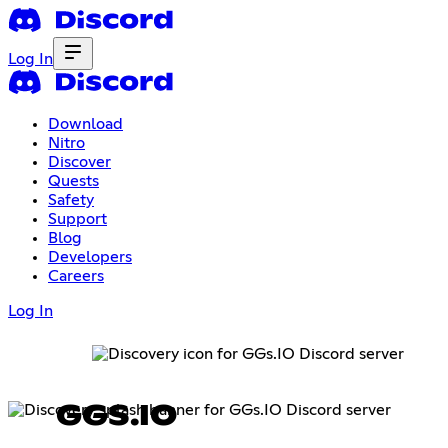
Log In
Download
Nitro
Discover
Quests
Safety
Support
Blog
Developers
Careers
Log In
GGS.IO