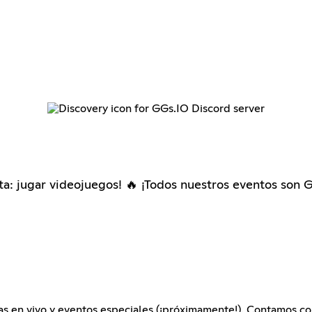
a: jugar videojuegos! 🔥 ¡Todos nuestros eventos son 
las en vivo y eventos especiales (¡próximamente!). Contamos c