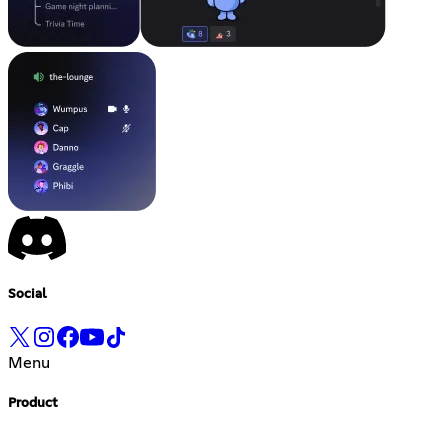
Social
Menu
Product