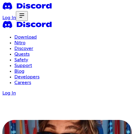
Log In
Download
Nitro
Discover
Quests
Safety
Support
Blog
Developers
Careers
Log In