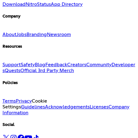
Download
Nitro
Status
App Directory
Company
About
Jobs
Branding
Newsroom
Resources
Support
Safety
Blog
Feedback
Creators
Community
Developer
s
Quests
Official 3rd Party Merch
Policies
Terms
Privacy
Cookie
Settings
Guidelines
Acknowledgements
Licenses
Company
Information
Social