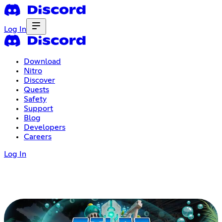
Log In
Download
Nitro
Discover
Quests
Safety
Support
Blog
Developers
Careers
Log In