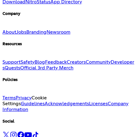
Download
Nitro
Status
App Directory
Company
About
Jobs
Branding
Newsroom
Resources
Support
Safety
Blog
Feedback
Creators
Community
Developer
s
Quests
Official 3rd Party Merch
Policies
Terms
Privacy
Cookie
Settings
Guidelines
Acknowledgements
Licenses
Company
Information
Social