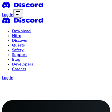
Log In
Download
Nitro
Discover
Quests
Safety
Support
Blog
Developers
Careers
Log In