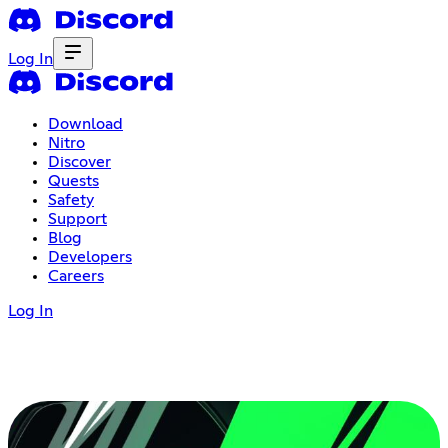
Log In
Download
Nitro
Discover
Quests
Safety
Support
Blog
Developers
Careers
Log In