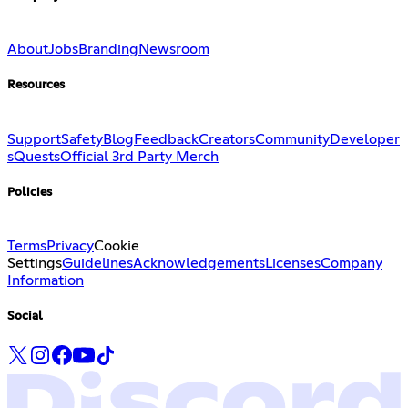
About
Jobs
Branding
Newsroom
Resources
Support
Safety
Blog
Feedback
Creators
Community
Developer
s
Quests
Official 3rd Party Merch
Policies
Terms
Privacy
Cookie
Settings
Guidelines
Acknowledgements
Licenses
Company
Information
Social