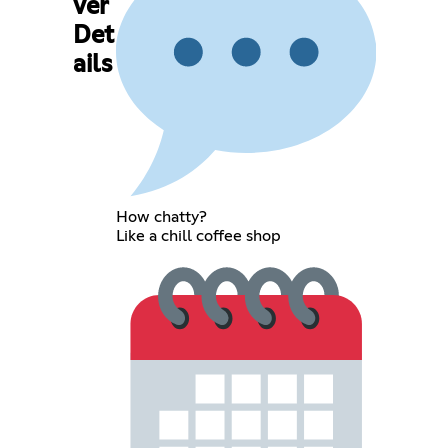
ver
Det
ails
How chatty?
Like a chill coffee shop