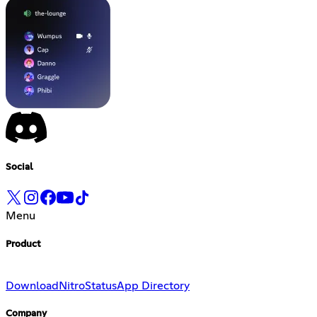
Social
Menu
Product
Download
Nitro
Status
App Directory
Company