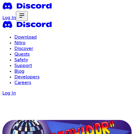
Log In
Download
Nitro
Discover
Quests
Safety
Support
Blog
Developers
Careers
Log In