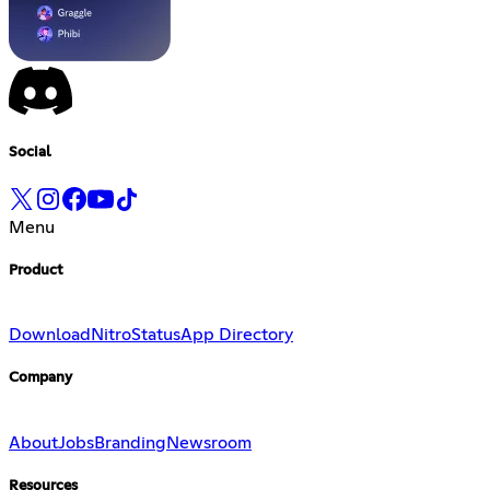
Social
Menu
Product
Download
Nitro
Status
App Directory
Company
About
Jobs
Branding
Newsroom
Resources