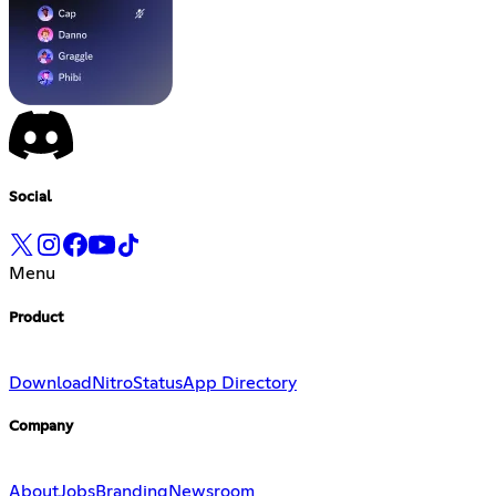
Social
Menu
Product
Download
Nitro
Status
App Directory
Company
About
Jobs
Branding
Newsroom