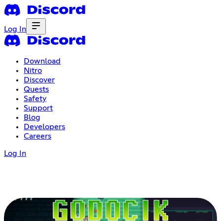
Log In
Download
Nitro
Discover
Quests
Safety
Support
Blog
Developers
Careers
Log In