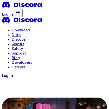
Log In
Download
Nitro
Discover
Quests
Safety
Support
Blog
Developers
Careers
Log In