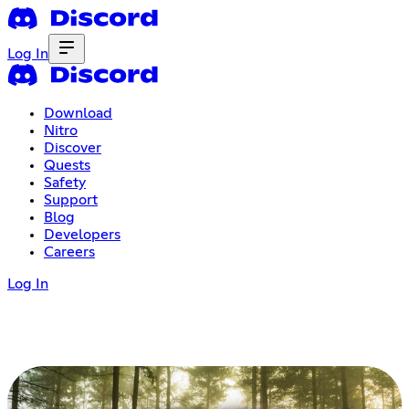
Log In
Download
Nitro
Discover
Quests
Safety
Support
Blog
Developers
Careers
Log In