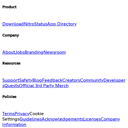
Product
Download
Nitro
Status
App Directory
Company
About
Jobs
Branding
Newsroom
Resources
Support
Safety
Blog
Feedback
Creators
Community
Developer
s
Quests
Official 3rd Party Merch
Policies
Terms
Privacy
Cookie
Settings
Guidelines
Acknowledgements
Licenses
Company
Information