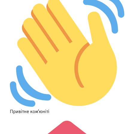
Привітне ком'юніті