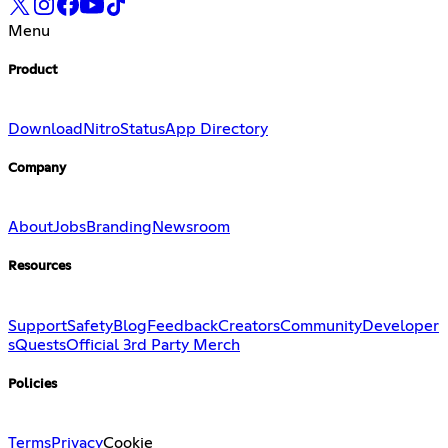
Menu
Product
Download
Nitro
Status
App Directory
Company
About
Jobs
Branding
Newsroom
Resources
Support
Safety
Blog
Feedback
Creators
Community
Developer
s
Quests
Official 3rd Party Merch
Policies
Terms
Privacy
Cookie