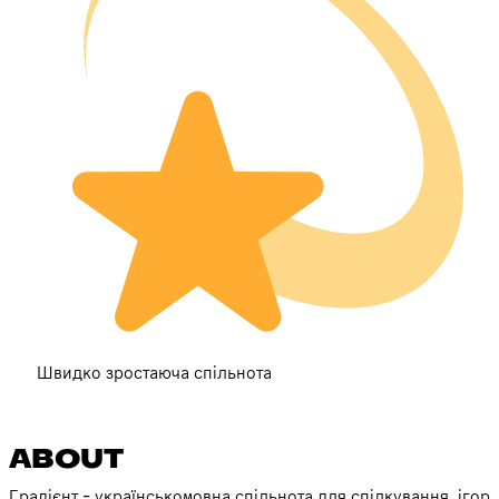
Швидко зростаюча спільнота
ABOUT
Градієнт - українськомовна спільнота для спілкування, ігор