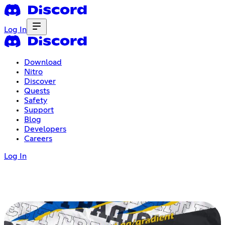
Log In
Download
Nitro
Discover
Quests
Safety
Support
Blog
Developers
Careers
Log In