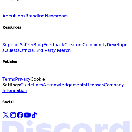
About
Jobs
Branding
Newsroom
Resources
Support
Safety
Blog
Feedback
Creators
Community
Developer
s
Quests
Official 3rd Party Merch
Policies
Terms
Privacy
Cookie
Settings
Guidelines
Acknowledgements
Licenses
Company
Information
Social