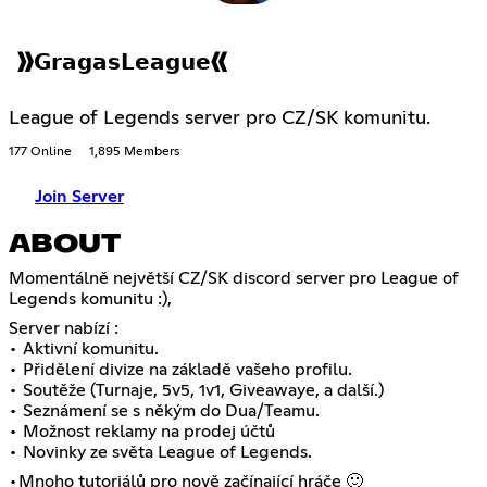
》𝗚𝗿𝗮𝗴𝗮𝘀𝗟𝗲𝗮𝗴𝘂𝗲《
League of Legends server pro CZ/SK komunitu.
177 Online
1,895 Members
Join Server
ABOUT
Momentálně největší CZ/SK discord server pro League of
Legends komunitu :),
Server nabízí :
• Aktivní komunitu.
• Přidělení divize na základě vašeho profilu.
• Soutěže (Turnaje, 5v5, 1v1, Giveawaye, a další.)
• Seznámení se s někým do Dua/Teamu.
• Možnost reklamy na prodej účtů
• Novinky ze světa League of Legends.
•Mnoho tutoriálů pro nově začínající hráče 🙂