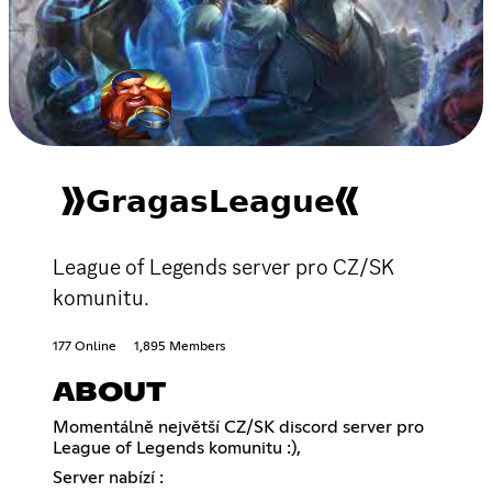
》𝗚𝗿𝗮𝗴𝗮𝘀𝗟𝗲𝗮𝗴𝘂𝗲《
League of Legends server pro CZ/SK
komunitu.
177 Online
1,895 Members
ABOUT
Momentálně největší CZ/SK discord server pro
League of Legends komunitu :),
Server nabízí :