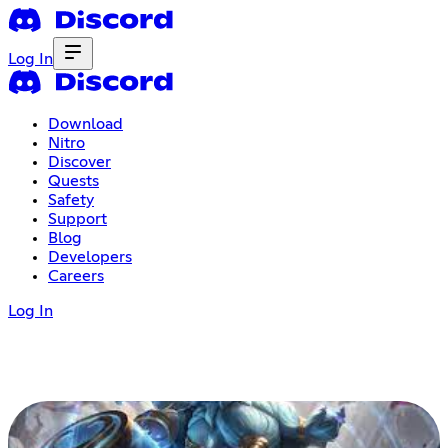
Log In
Download
Nitro
Discover
Quests
Safety
Support
Blog
Developers
Careers
Log In