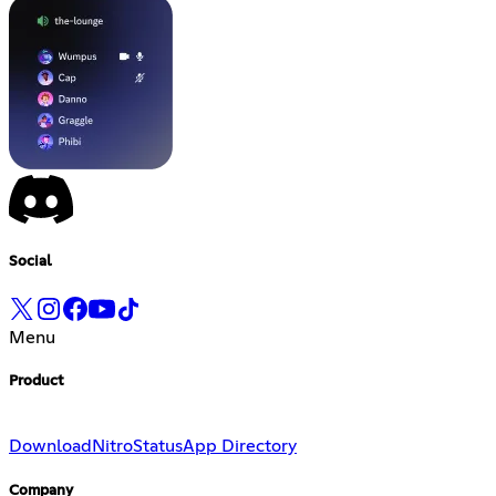
Social
Menu
Product
Download
Nitro
Status
App Directory
Company