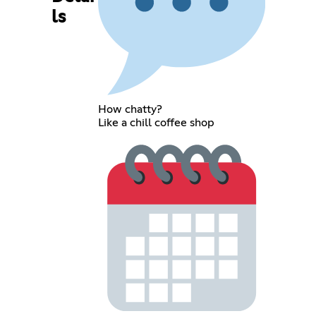
ls
How chatty?
Like a chill coffee shop