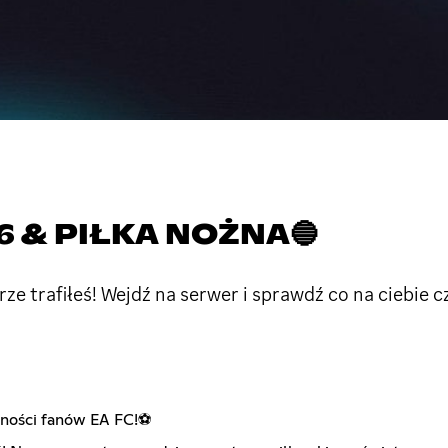
6 & PIŁKA NOŻNA🔵
e trafiłeś! Wejdź na serwer i sprawdź co na ciebie c
zności fanów EA FC!⚽