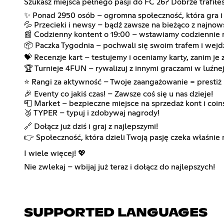
Szukasz miejsca pełnego pasji do FC 26? Dobrze trafił
✨ Ponad 2950 osób – ogromna społeczność, która gra i 
💦 Przecieki i newsy – bądź zawsze na bieżąco z najnow
📰 Codzienny kontent o 19:00 – wstawiamy codziennie 
📦 Paczka Tygodnia – pochwali się swoim trafem i wejd
💝 Recenzje kart – testujemy i oceniamy karty, zanim je z
🏆 Turnieje 4FUN – rywalizuj z innymi graczami w luźne
⭐ Rangi za aktywność – Twoje zaangażowanie = prestiż 
🎉 Eventy co jakiś czas! – Zawsze coś się u nas dzieje!
📮 Market – bezpieczne miejsce na sprzedaż kont i coin
🥈 TYPER – typuj i zdobywaj nagrody!
🔗 Dołącz już dziś i graj z najlepszymi!
👉 Społeczność, która dzieli Twoją pasję czeka właśnie 
I wiele więcej! 💖
Nie zwlekaj – wbijaj już teraz i dołącz do najlepszych!
SUPPORTED LANGUAGES