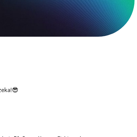
zeka!😎