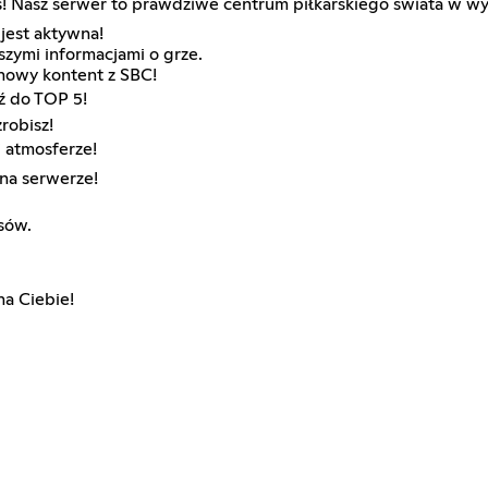
eś! Nasz serwer to prawdziwe centrum piłkarskiego świata w wy
jest aktywna!
szymi informacjami o grze.
nowy kontent z SBC!
ź do TOP 5!
robisz!
j atmosferze!
na serwerze!
sów.
na Ciebie!