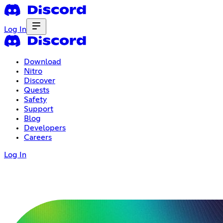
Log In
Download
Nitro
Discover
Quests
Safety
Support
Blog
Developers
Careers
Log In