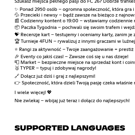
Szukasz miejsca pełnego pasji do FC 26? Dobrze trafił
✨ Ponad 2950 osób – ogromna społeczność, która gra i 
💦 Przecieki i newsy – bądź zawsze na bieżąco z najnow
📰 Codzienny kontent o 19:00 – wstawiamy codziennie 
📦 Paczka Tygodnia – pochwali się swoim trafem i wejd
💝 Recenzje kart – testujemy i oceniamy karty, zanim je z
🏆 Turnieje 4FUN – rywalizuj z innymi graczami w luźne
⭐ Rangi za aktywność – Twoje zaangażowanie = prestiż 
🎉 Eventy co jakiś czas! – Zawsze coś się u nas dzieje!
📮 Market – bezpieczne miejsce na sprzedaż kont i coin
🥈 TYPER – typuj i zdobywaj nagrody!
🔗 Dołącz już dziś i graj z najlepszymi!
👉 Społeczność, która dzieli Twoją pasję czeka właśnie 
I wiele więcej! 💖
Nie zwlekaj – wbijaj już teraz i dołącz do najlepszych!
SUPPORTED LANGUAGES