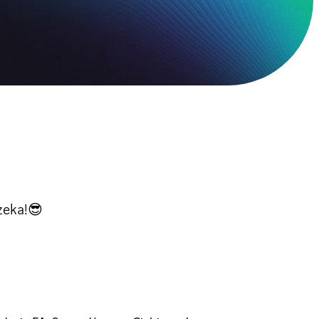
zeka!😎