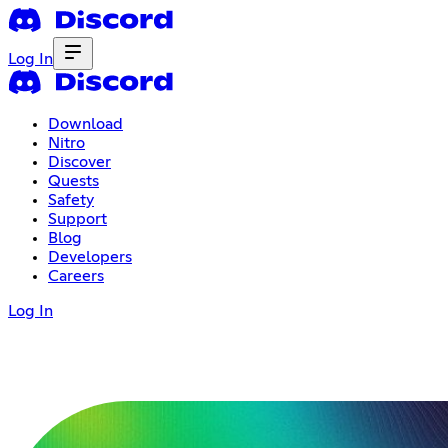
Log In
Download
Nitro
Discover
Quests
Safety
Support
Blog
Developers
Careers
Log In