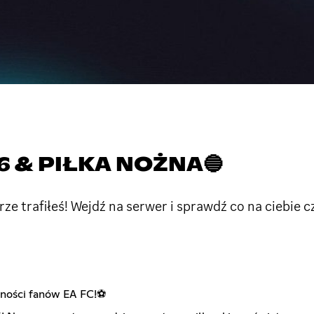
6 & PIŁKA NOŻNA🔵
e trafiłeś! Wejdź na serwer i sprawdź co na ciebie c
zności fanów EA FC!⚽