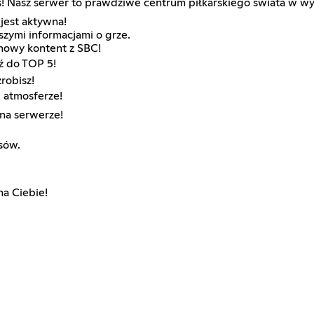
eś! Nasz serwer to prawdziwe centrum piłkarskiego świata w wy
jest aktywna!
szymi informacjami o grze.
nowy kontent z SBC!
ź do TOP 5!
robisz!
j atmosferze!
na serwerze!
sów.
na Ciebie!