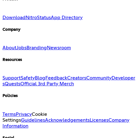
Download
Nitro
Status
App Directory
Company
About
Jobs
Branding
Newsroom
Resources
Support
Safety
Blog
Feedback
Creators
Community
Developer
s
Quests
Official 3rd Party Merch
Policies
Terms
Privacy
Cookie
Settings
Guidelines
Acknowledgements
Licenses
Company
Information