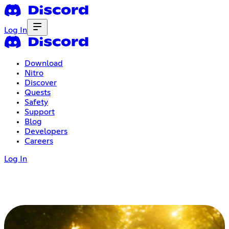
Log In
Download
Nitro
Discover
Quests
Safety
Support
Blog
Developers
Careers
Log In