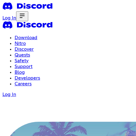
Log In
Download
Nitro
Discover
Quests
Safety
Support
Blog
Developers
Careers
Log In