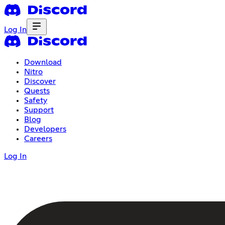
Log In
Download
Nitro
Discover
Quests
Safety
Support
Blog
Developers
Careers
Log In