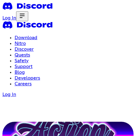
Log In
Download
Nitro
Discover
Quests
Safety
Support
Blog
Developers
Careers
Log In