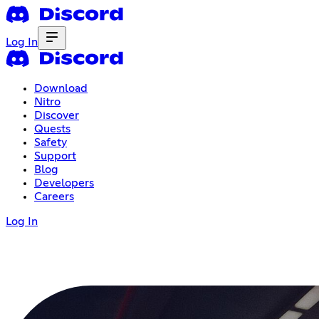
Log In
Download
Nitro
Discover
Quests
Safety
Support
Blog
Developers
Careers
Log In