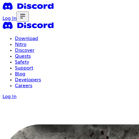
Log In
Download
Nitro
Discover
Quests
Safety
Support
Blog
Developers
Careers
Log In