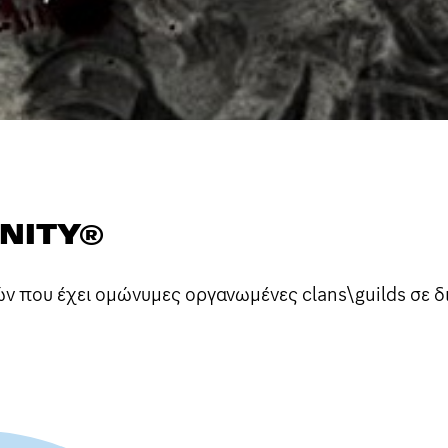
NITY®
λών που έχει ομώνυμες οργανωμένες clans\guilds σε δ