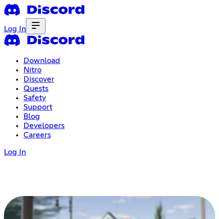
Log In
Download
Nitro
Discover
Quests
Safety
Support
Blog
Developers
Careers
Log In