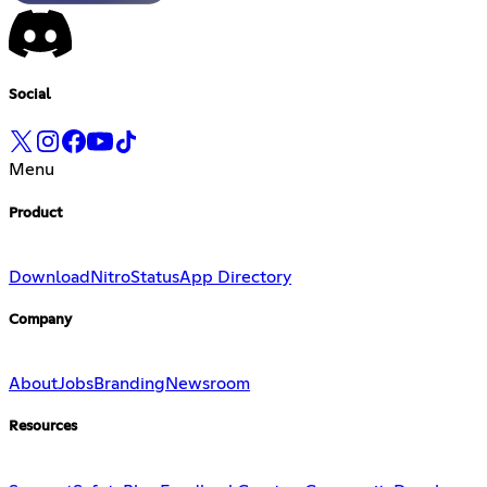
Social
Menu
Product
Download
Nitro
Status
App Directory
Company
About
Jobs
Branding
Newsroom
Resources