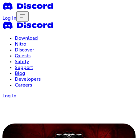
Log In
Download
Nitro
Discover
Quests
Safety
Support
Blog
Developers
Careers
Log In