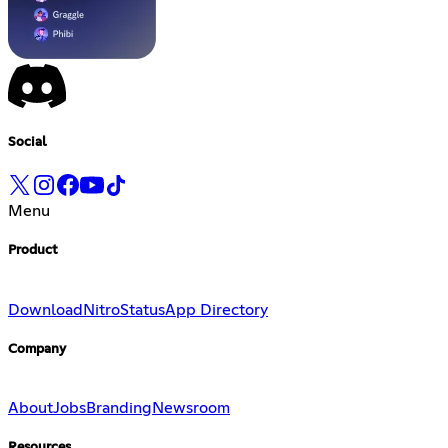
Social
Menu
Product
Download
Nitro
Status
App Directory
Company
About
Jobs
Branding
Newsroom
Resources