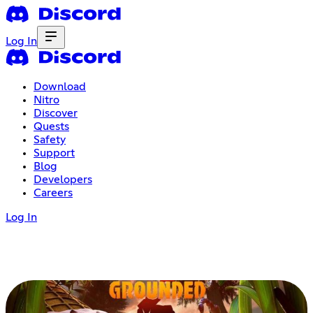
Log In
Download
Nitro
Discover
Quests
Safety
Support
Blog
Developers
Careers
Log In