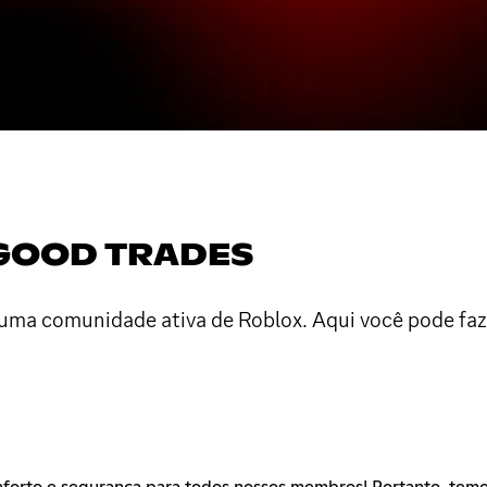
 GOOD TRADES
 uma comunidade ativa de Roblox. Aqui você pode fazer
forto e segurança para todos nossos membros! Portanto, temo