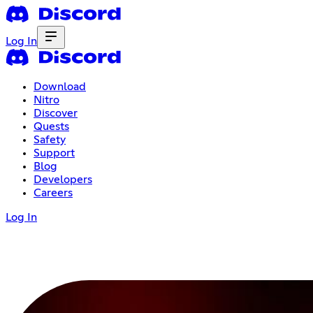
Log In
Download
Nitro
Discover
Quests
Safety
Support
Blog
Developers
Careers
Log In